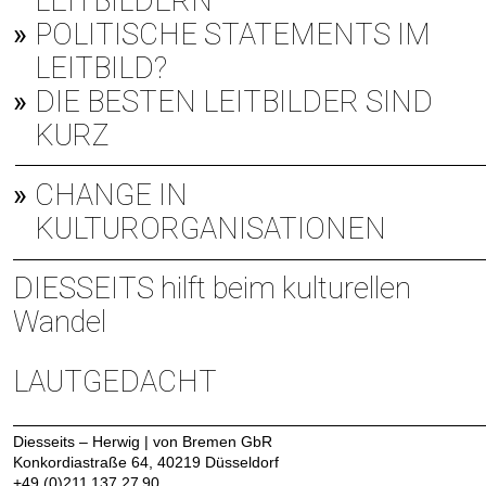
EITBILDERN
POLITISCHE STATEMENTS IM
LEITBILD?
DIE BESTEN LEITBILDER SIND
KURZ
CHANGE IN
KULTURORGANISATIONEN
DIESSEITS hilft beim kulturellen
Wandel
LAUTGEDACHT
Diesseits – Herwig | von Bremen GbR
Konkordiastraße 64, 40219 Düsseldorf
+49
(0)211
137
27
90